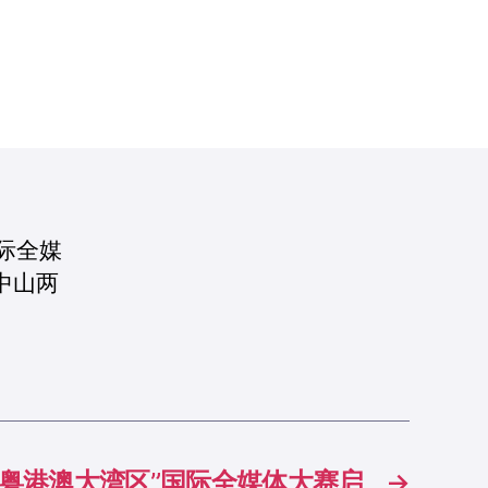
际全媒
中山两
·粤港澳大湾区”国际全媒体大赛启
→