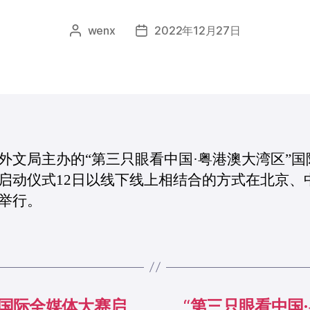
wenx
2022年12月27日
文
发
章
布
作
日
者
期
外文局主办的“第三只眼看中国·粤港澳大湾区”国
启动仪式12日以线下线上相结合的方式在北京、
举行。
”国际全媒体大赛启
“第三只眼看中国