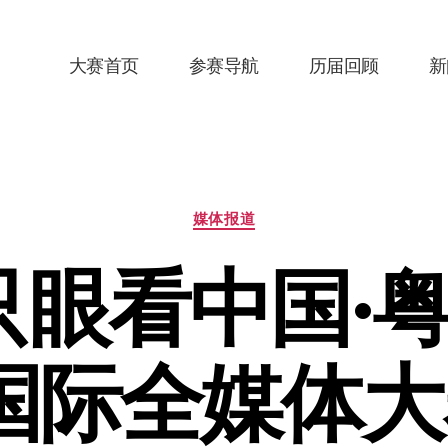
大赛首页
参赛导航
历届回顾
新
分
媒体报道
类
只眼看中国·
国际全媒体