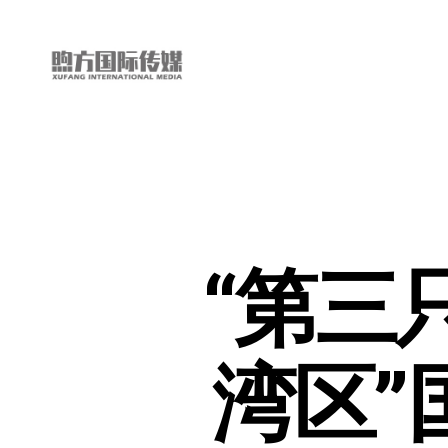
“第
三
只
眼
看
中
国”
“第三
国
际
短
视
频
湾区”
大
赛