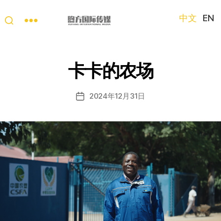
中文
EN
“第
三
只
卡卡的农场
眼
看
中
2024年12月31日
发
国”
布
国
日
际
期
短
视
频
大
赛