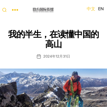
中文
EN
“第
三
只
我的半生，在读懂中国的
眼
看
高山
中
国”
国
2024年12月31日
发
际
布
短
日
视
期
频
大
赛