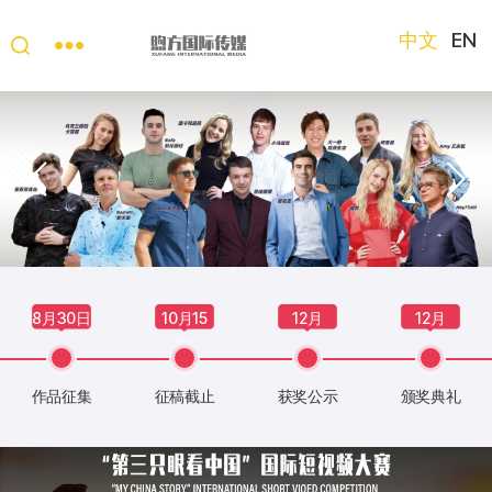
中文
EN
“第
三
只
眼
看
中
国”
国
际
短
8月30日
10月15
12月
12月
视
日
频
大
作品征集
征稿截止
获奖公示
颁奖典礼
赛