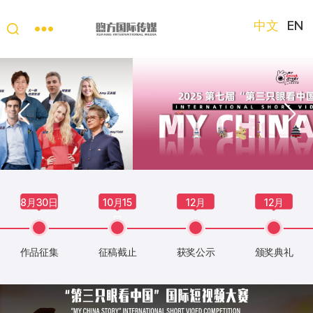
中文
EN
“第
三
只
眼
看
中
国”
国
际
短
8月30日
10月15
12月
12月
视
日
频
大
作品征集
征稿截止
获奖公示
颁奖典礼
赛