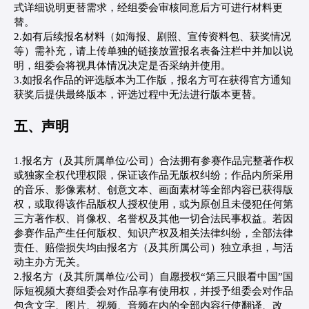
式详细说明更替需求，经组委会审核同意后方可进行材料更
替。
2.如有后续报名材料（如海报、剧照、宣传资料包、获奖情况
等）需补充，请上传单独的链接放置报名表备注栏中并加以说
明，组委会将视具体情况决定是否采纳并使用。
3.如报名作品的评选版本为工作版，报名方可在获得官方通知
获奖后提供最终版本，评选过程中无法进行版本更替。
五、声明
1.报名方（及其所属单位/公司）合法拥有参赛作品完整著作权
或独家全权代理权限，保证该作品无版权纠纷；作品内所采用
的音乐、影像素材、创意文本、画面素材等全部内容已获得版
权，或取得该作品版权人授权使用，或为原创且未侵犯任何第
三方著作权、肖像权、名誉权及其他一切合法民事权益。若因
参赛作品产生任何版权、知识产权及相关法律纠纷，全部法律
责任、赔偿损失均由报名方（及其所属公司）独立承担，与活
动主办方无关。
2.报名方（及其所属单位/公司）自愿授权“第三只眼看中国”国
际短视频大赛组委会对作品享有使用权，并授予组委会对作品
包含文字、图片、视频、音频在内的全部内容行使翻译、改