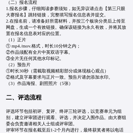
（二）报名流程
1.报名步骤，仔细阅读参赛须知，如无异议请点击【第三只眼
大赛报名】跳转链接，完整填写报名信息表并提交。
2.在报名前，请准备好所需材料，并按三个板块分类后上传至
网盘，生成一个有效链接。确保该链接为永久有效，并将其放
置在报名信息表对应的位置。
（1）正片
① mp4./mov.格式，时长10分钟之内；
②作品须配有全片中英双语字幕。
③全片无任何其他水印标记。
（2）预告片
①时长30秒（需截取视频精彩部分或体现核心观点）
②格式及字幕要求与正片一致。预告片请勿添加水印。
（3）作品海报、剧照照片（5张）
二、评选流程
评选环节包括初评、复评、终评三轮评选，以竞赛单元为组
别，建立评审团进行观看、评选，并决定入围作品。由大赛组
委会负责邀请相关人士组成评审团。
评审环节在报名截至后1-2个月内进行，最终获奖者将以电话