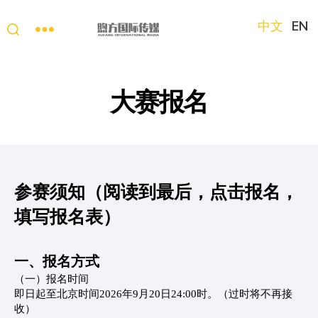
中文
EN
“第
三
只
大赛报名
眼
看
中
国”
国
际
参赛须知（阅读到最后，点击报名，
短
视
填写报名表）
频
大
一、报名方式
赛
（一）报名时间
即日起至北京时间2026年9月20日24:00时。（过时将不再接
收）