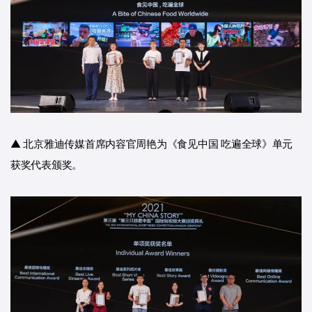
▲ 北京雅迪传媒首席内容官周艳为《食见中国 吃遍全球》单元
获奖代表颁奖。