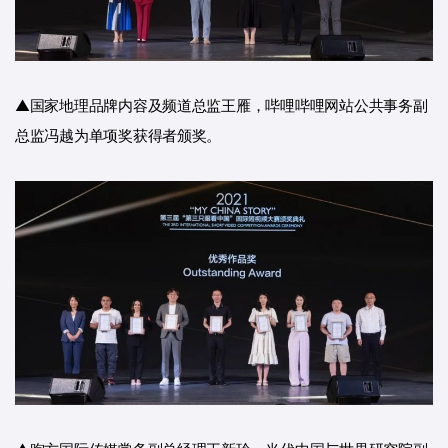
▲国家地理品牌内容及频道总监王雁，哔哩哔哩网站公共事务副
总监冯越为单项奖获得者颁奖。