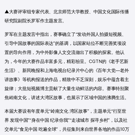
▲大赛评审组专家代表、北京师范大学教授、中国文化国际传播
研究院副院长罗军作主题发言。
罗军在主题发言中指出，赛事确立了“发动外国人拍摄短视频、
引导中国故事的国际表达”的基调，以国家站位不断完善奖项设
置的导向作用，为中外影像人文交流做出了积极的探索。他认
为，今年的大赛作品丰富多元，精彩纷呈。CGTN的《老手艺新
生活》、新民晚报和上海电视台纪录片中心的《百年大党—老外
讲故事》等机构报送的作品，精致中不乏深刻，娱乐中蕴含着主
旋律；大批短视频博主贡献了大量生动鲜活的内容。赛事特别聚
焦岭南文化，讲述大湾区故事，也展示了区域中国的沸腾生活。
本届大赛设有年度单元“岭南文化 湾区故事”，主题单元“行至世
界 发现中国”“身在中国 纪录你我”“走读城市 探寻乡村”，以及社
交单元“食见中国 吃遍全球”，共征集到来自世界各地的作品10万