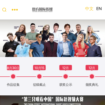
中文
EN
“第
三
只
眼
看
中
国”
国
际
短
8月30日
10月15
12月
12月
视
日
频
大
作品征集
征稿截止
获奖公示
颁奖典礼
赛