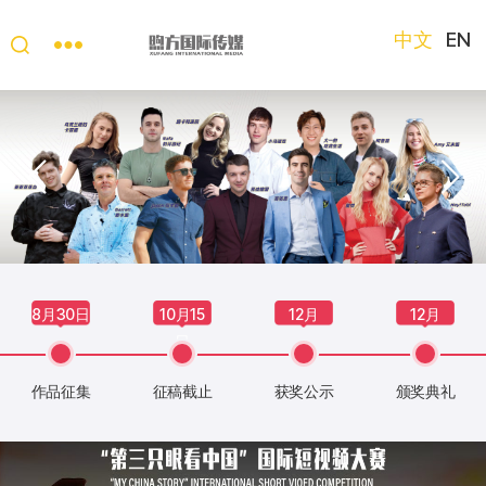
中文
EN
“第
三
只
眼
看
中
国”
国
际
短
8月30日
10月15
12月
12月
视
日
频
大
作品征集
征稿截止
获奖公示
颁奖典礼
赛