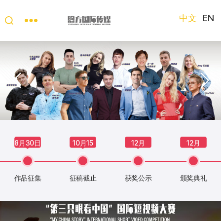
中文
EN
“第
三
只
眼
看
中
国”
国
际
短
8月30日
10月15
12月
12月
视
日
频
大
作品征集
征稿截止
获奖公示
颁奖典礼
赛