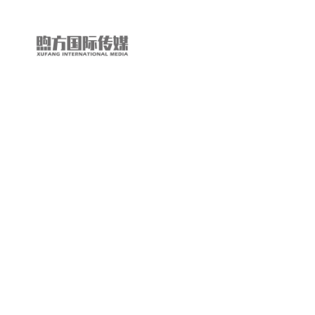
“第
三
只
眼
看
中
国”
国
际
短
视
频
大
赛