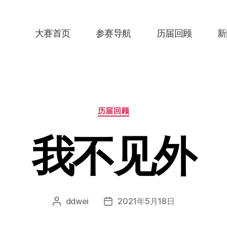
大赛首页
参赛导航
历届回顾
新
分
历届回顾
类
我不见外
ddwei
2021年5月18日
文
发
章
布
作
日