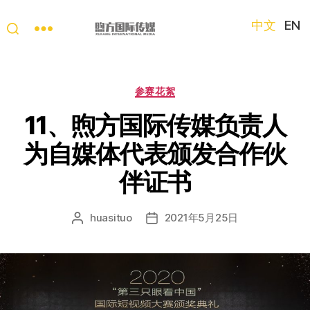
中文
EN
“第
三
只
分
参赛花絮
眼
类
看
11、煦方国际传媒负责人
中
为自媒体代表颁发合作伙
国”
国
伴证书
际
短
视
huasituo
2021年5月25日
文
发
频
章
布
大
作
日
赛
者
期