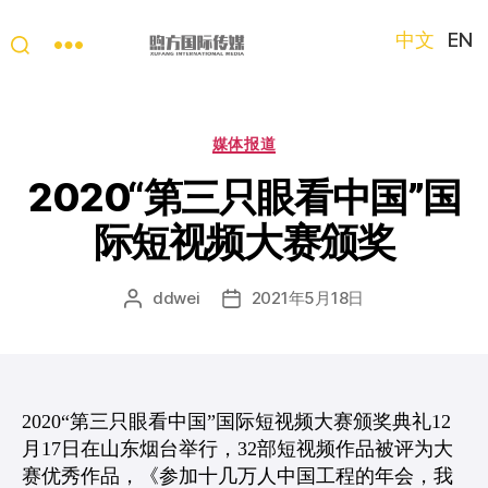
中文
EN
“第
三
只
分
媒体报道
眼
类
看
2020“第三只眼看中国”国
中
际短视频大赛颁奖
国”
国
际
ddwei
2021年5月18日
文
发
短
章
布
视
作
日
频
者
期
大
赛
2020“第三只眼看中国”国际短视频大赛颁奖典礼12
月17日在山东烟台举行，32部短视频作品被评为大
赛优秀作品，《参加十几万人中国工程的年会，我