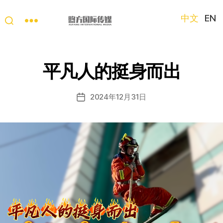
中文
EN
“第
三
只
平凡人的挺身而出
眼
看
中
2024年12月31日
发
国”
布
国
日
际
期
短
视
频
大
赛