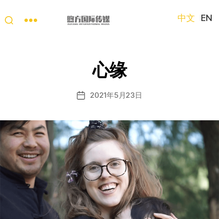
中文
EN
“第
三
只
心缘
眼
看
中
2021年5月23日
发
国”
布
国
日
际
期
短
视
频
大
赛