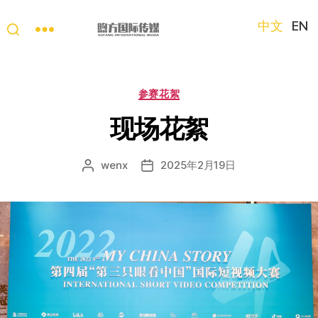
中文
EN
“第
三
只
分
参赛花絮
眼
类
看
现场花絮
中
国”
wenx
2025年2月19日
文
发
国
章
布
际
作
日
短
者
期
视
频
大
赛