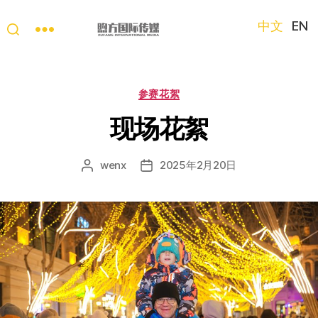
中文
EN
“第
三
只
分
参赛花絮
眼
类
看
现场花絮
中
国”
wenx
2025年2月20日
文
发
国
章
布
际
作
日
短
者
期
视
频
大
赛