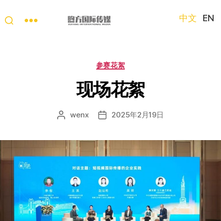
中文
EN
“第
三
只
分
参赛花絮
眼
类
看
现场花絮
中
国”
wenx
2025年2月19日
文
发
国
章
布
际
作
日
短
者
期
视
频
大
赛