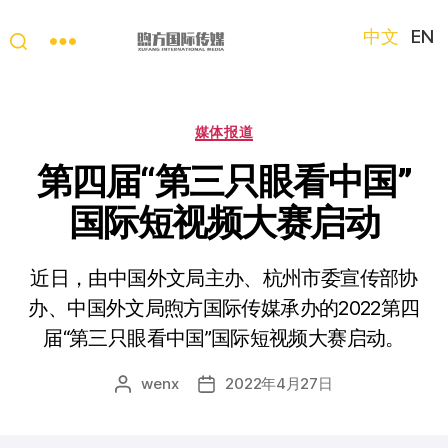
中文
EN
“第
三
只
分
媒体报道
眼
类
看
第四届“第三只眼看中国”
中
国际短视频大赛启动
国”
国
际
近日，由中国外文局主办、杭州市委宣传部协
短
视
办、中国外文局煦方国际传媒承办的2022第四
频
届“第三只眼看中国”国际短视频大赛启动。
大
赛
wenx
2022年4月27日
文
发
章
布
作
日