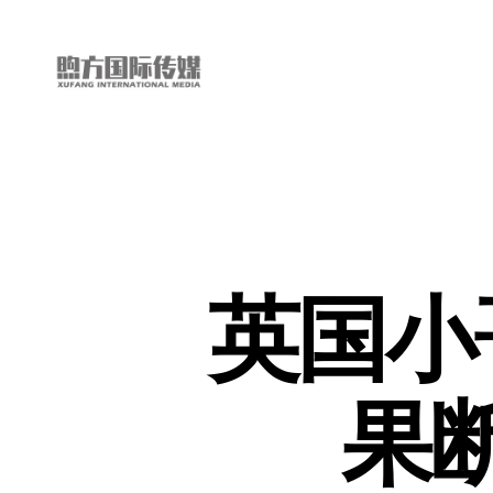
“第
三
只
眼
看
中
国”
英国小
国
际
短
视
频
果
大
赛