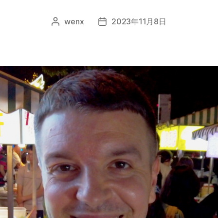
wenx
2023年11月8日
文
发
章
布
作
日
者
期