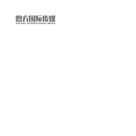
“第
三
只
眼
看
中
国”
国
际
短
视
频
大
赛