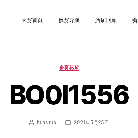
大赛首页
参赛导航
历届回顾
新
分
参赛花絮
类
BO0I1556
huasituo
2021年5月25日
文
发
章
布
作
日