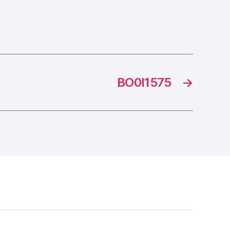
BO0I1575
→