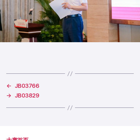
←
JB03766
→
JB03829