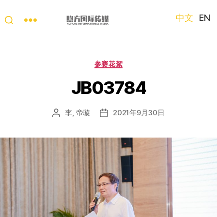
中文
EN
“第
三
只
分
参赛花絮
眼
类
看
JB03784
中
国”
李, 帝璇
2021年9月30日
文
发
国
章
布
际
作
日
短
者
期
视
频
大
赛