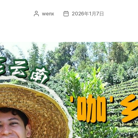
wenx
2026年1月7日
文
发
章
布
作
日
者
期