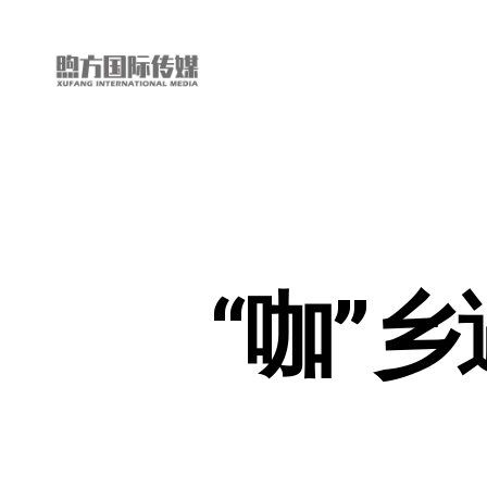
“第
三
只
眼
看
中
国”
“咖”
国
际
短
视
频
大
赛