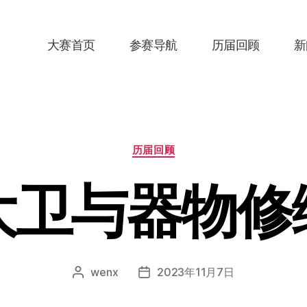
大赛首页
参赛导航
历届回顾
新
分
历届回顾
类
大卫与器物修
wenx
2023年11月7日
文
发
章
布
作
日