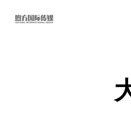
“第
三
只
眼
看
中
国”
国
际
短
视
频
大
赛