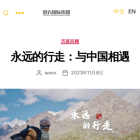
中文
EN
“第
三
只
分
历届回顾
眼
类
看
永远的行走：与中国相遇
中
国”
wenx
2023年11月8日
文
发
国
章
布
际
作
日
短
者
期
视
频
大
赛