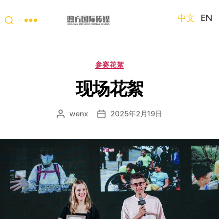
中文
EN
“第
三
只
分
参赛花絮
眼
类
看
现场花絮
中
国”
wenx
2025年2月19日
文
发
国
章
布
际
作
日
短
者
期
视
频
大
赛