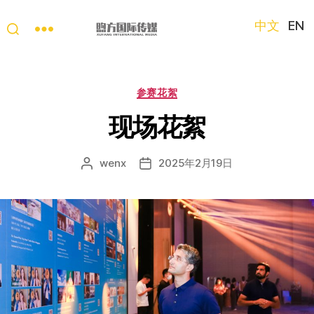
中文
EN
“第
三
只
分
参赛花絮
眼
类
看
现场花絮
中
国”
wenx
2025年2月19日
文
发
国
章
布
际
作
日
短
者
期
视
频
大
赛