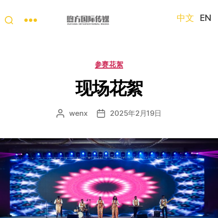
中文
EN
“第
三
只
分
参赛花絮
眼
类
看
现场花絮
中
国”
wenx
2025年2月19日
文
发
国
章
布
际
作
日
短
者
期
视
频
大
赛