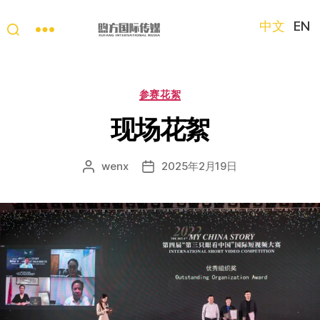
中文
EN
“第
三
只
分
参赛花絮
眼
类
看
现场花絮
中
国”
wenx
2025年2月19日
文
发
国
章
布
际
作
日
短
者
期
视
频
大
赛