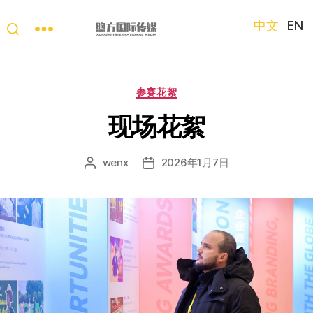
中文
EN
“第
三
只
分
参赛花絮
眼
类
看
现场花絮
中
国”
wenx
2026年1月7日
文
发
国
章
布
际
作
日
短
者
期
视
频
大
赛