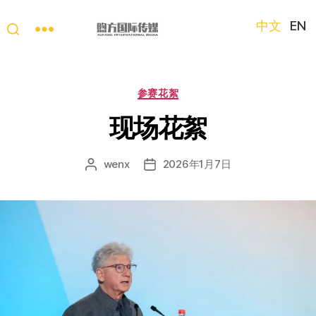
中文
EN
“第
三
只
分
参赛花絮
眼
类
看
现场花絮
中
国”
wenx
2026年1月7日
文
发
国
章
布
际
作
日
短
者
期
视
频
大
赛