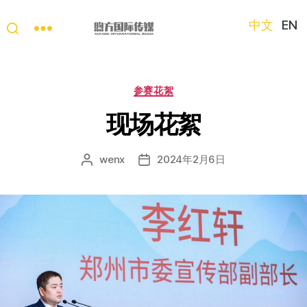
中文
EN
“第
三
只
分
参赛花絮
眼
类
看
现场花絮
中
国”
wenx
2024年2月6日
文
发
国
章
布
际
作
日
短
者
期
视
频
大
赛