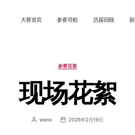
大赛首页
参赛导航
历届回顾
新
分
参赛花絮
类
现场花絮
wenx
2025年2月19日
文
发
章
布
作
日