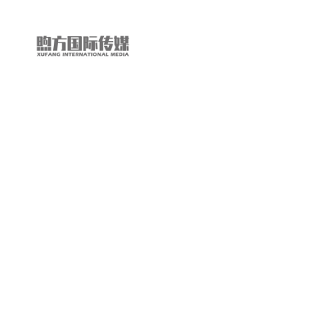
“第
三
只
眼
看
中
国”
国
际
短
视
频
大
赛