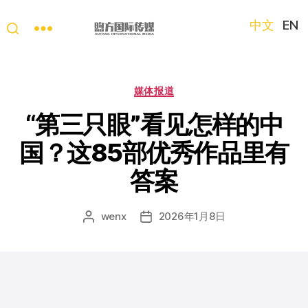
中文
EN
“第
三
只
分
媒体报道
眼
类
看
“第三只眼”看见怎样的中
中
国？这85部优秀作品里有
国”
国
答案
际
短
视
wenx
2026年1月8日
文
发
频
章
布
大
作
日
赛
者
期