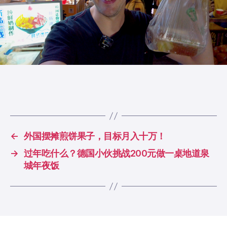
←
外国摆摊煎饼果子，目标月入十万！
→
过年吃什么？德国小伙挑战200元做一桌地道泉
城年夜饭