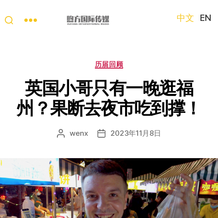
中文
EN
“第
三
只
分
历届回顾
眼
类
看
英国小哥只有一晚逛福
中
州？果断去夜市吃到撑！
国”
国
际
wenx
2023年11月8日
文
发
短
章
布
视
作
日
频
者
期
大
赛