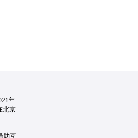
21年
在北京
借助互