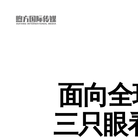
“第
三
只
眼
看
中
国”
面向全球
国
际
短
视
频
三只眼
大
赛