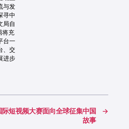
流与发
探寻中
文局自
局将充
平台一
台、交
展进步
”国际短视频大赛面向全球征集中国
→
故事