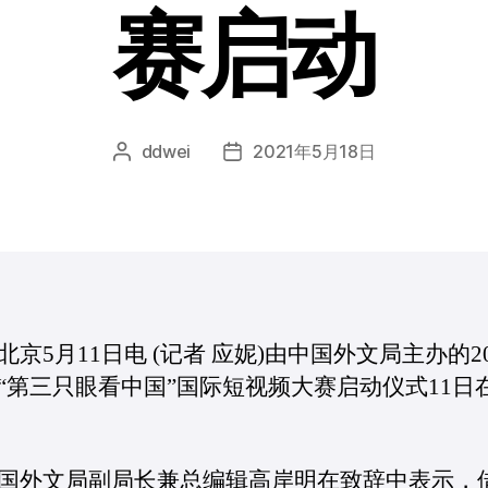
赛启动
ddwei
2021年5月18日
文
发
章
布
作
日
者
期
北京5月11日电 (记者 应妮)由中国外文局主办的20
“第三只眼看中国”国际短视频大赛启动仪式11日
外文局副局长兼总编辑高岸明在致辞中表示，