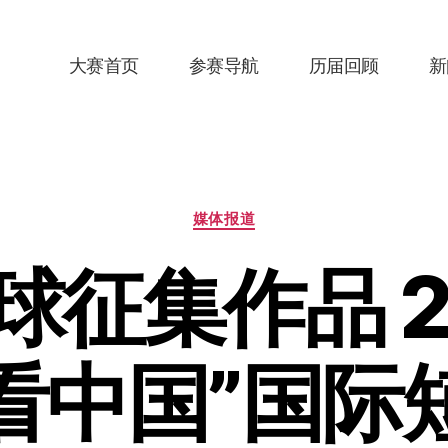
大赛首页
参赛导航
历届回顾
新
分
媒体报道
类
征集作品 2
看中国”国际