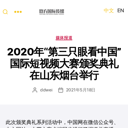
中文
EN
“第
三
只
分
媒体报道
眼
类
看
2020年“第三只眼看中国”
中
国际短视频大赛颁奖典礼
国”
国
在山东烟台举行
际
短
视
ddwei
2021年5月18日
文
发
频
章
布
大
作
日
赛
者
期
此次颁奖典礼系列活动中，中国网在微信公众号、