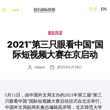
中文
EN
“第
三
只
分
媒体报道
眼
类
看
2021“第三只眼看中国”国
中
际短视频大赛在京启动
国”
国
际
ddwei
2021年5月18日
文
发
短
章
布
视
作
日
频
者
期
大
赛
5月11日，由中国外文局主办的2021年第三届“第三
只眼看中国”国际短视频大赛启动仪式在北京举行。
中国外文局副局长兼总编辑高岸明，北京师范大学