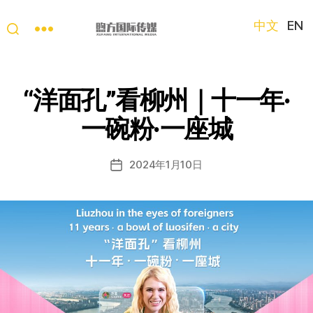
中文
EN
“第
三
只
“洋面孔”看柳州｜十一年·
眼
看
一碗粉·一座城
中
国”
国
2024年1月10日
发
际
布
短
日
视
期
频
大
赛