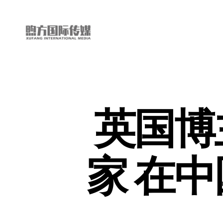
“第
三
只
眼
看
英国博
中
国”
国
际
家 在
短
视
频
大
赛