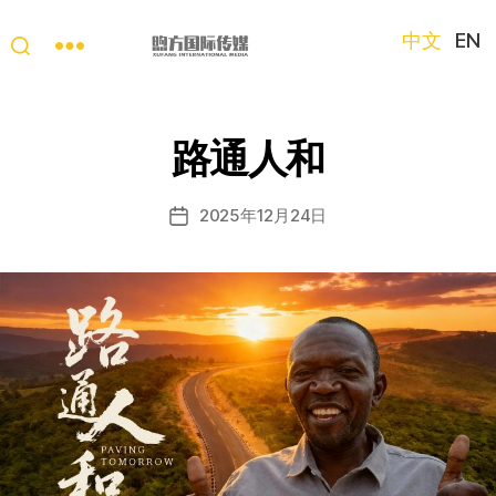
中文
EN
“第
三
只
路通人和
眼
看
中
2025年12月24日
发
国”
布
国
日
际
期
短
视
频
大
赛