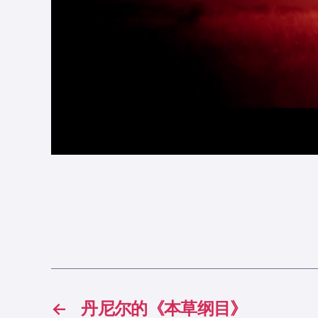
←
丹尼尔的《本草纲目》