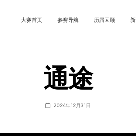
大赛首页
参赛导航
历届回顾
新
通途
2024年12月31日
发
布
日
期