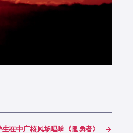
学生在中广核风场唱响《孤勇者》
→