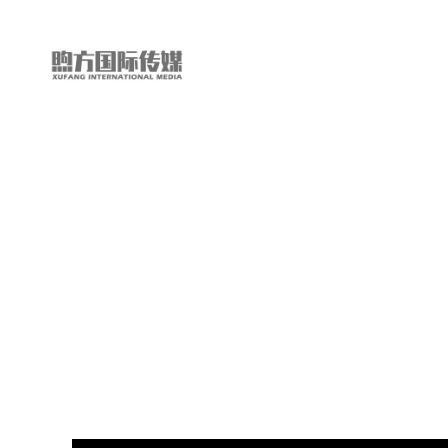
“第
三
只
眼
看
中
国”
国
际
短
视
频
大
赛