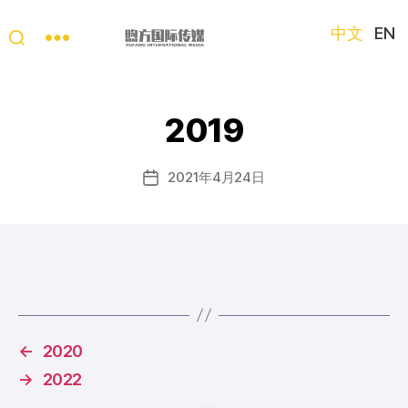
中文
EN
“第
三
只
2019
眼
看
中
2021年4月24日
发
国”
布
国
日
际
期
短
视
频
大
赛
←
2020
→
2022