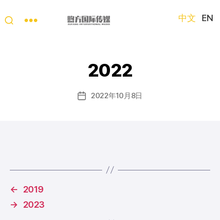
中文
EN
“第
三
只
2022
眼
看
中
2022年10月8日
发
国”
布
国
日
际
期
短
视
频
大
赛
←
2019
→
2023