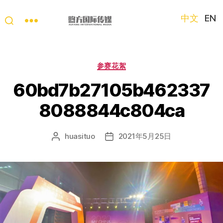
中文
EN
“第
三
只
分
参赛花絮
眼
类
看
60bd7b27105b462337
中
8088844c804ca
国”
国
际
huasituo
2021年5月25日
文
发
短
章
布
视
作
日
频
者
期
大
赛