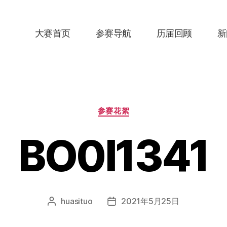
大赛首页
参赛导航
历届回顾
新
分
参赛花絮
类
BO0I1341
huasituo
2021年5月25日
文
发
章
布
作
日