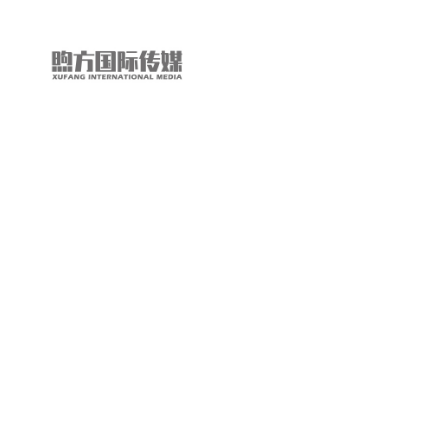
“第
三
只
眼
看
中
国”
国
际
短
视
频
大
赛