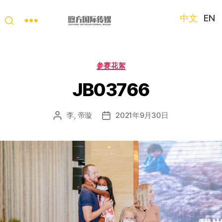
中文
EN
“第
三
只
分
参赛花絮
眼
类
看
JB03766
中
国”
李, 帝璇
2021年9月30日
文
发
国
章
布
际
作
日
短
者
期
视
频
大
赛