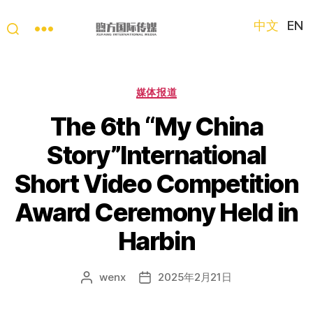
中文
EN
“第
三
只
分
媒体报道
眼
类
看
The 6th “My China
中
Story”International
国”
国
Short Video Competition
际
短
Award Ceremony Held in
视
频
Harbin
大
赛
wenx
2025年2月21日
文
发
章
布
作
日